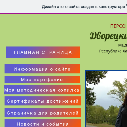
Дизайн этого сайта создан в конструкторе
ПЕРСО
Дворецк
МБДО
Республика Ха
ГЛАВНАЯ СТРАНИЦА
Информация о сайте
Мое портфолио
Моя методическая копилка
Сертификаты достижений
Страничка для родителей
Новости и события